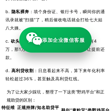
隐私裸奔
：填个身份证、银行卡号，瞬间你的通
讯录就被“扫描”了，稍后催收电话就会打给七大姑
八大姨。
添加企业微信客服
砍头息陷阱
：显示额度5万，实际到账只有4
万，那1万直接作为“服务费”被扣掉，还不让提前还
款。
高利贷收割
：日息看起来不高，算下来年化利率
轻松超过36%，甚至触及高利贷红线。
为了让大家少踩坑，整理了一下这类“野鸡平台”和正
规助贷的区别：
特征维
正规持牌/知名助贷平
疑似“麦粒宝”类野鸡平台