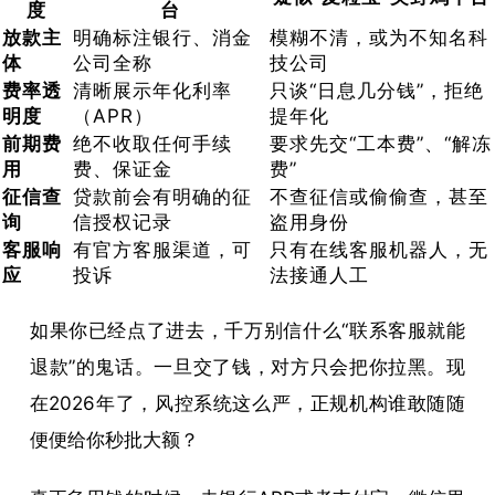
度
台
放款主
明确标注银行、消金
模糊不清，或为不知名科
体
公司全称
技公司
费率透
清晰展示年化利率
只谈“日息几分钱”，拒绝
明度
（APR）
提年化
前期费
绝不收取任何手续
要求先交“工本费”、“解冻
用
费、保证金
费”
征信查
贷款前会有明确的征
不查征信或偷偷查，甚至
询
信授权记录
盗用身份
客服响
有官方客服渠道，可
只有在线客服机器人，无
应
投诉
法接通人工
如果你已经点了进去，千万别信什么“联系客服就能
退款”的鬼话。一旦交了钱，对方只会把你拉黑。现
在2026年了，风控系统这么严，正规机构谁敢随随
便便给你秒批大额？