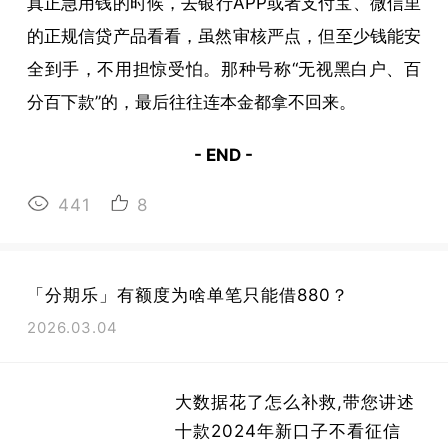
真正急用钱的时候，去银行APP或者支付宝、微信里
的正规信贷产品看看，虽然审核严点，但至少钱能安
全到手，不用担惊受怕。那种号称“无视黑白户、百
分百下款”的，最后往往连本金都拿不回来。
- END -
441
8
「分期乐」有额度为啥单笔只能借880？
2026.03.04
大数据花了怎么补救,带您讲述
十款2024年新口子不看征信