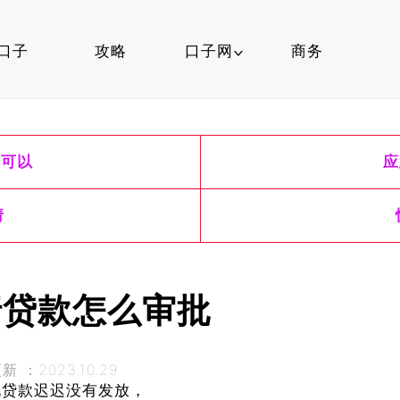
口子
攻略
口子网
商务
口子行情
就可以
应
信用卡
口子知识
请
行贷款怎么审批
 ：2023.10.29
现贷款迟迟没有发放，