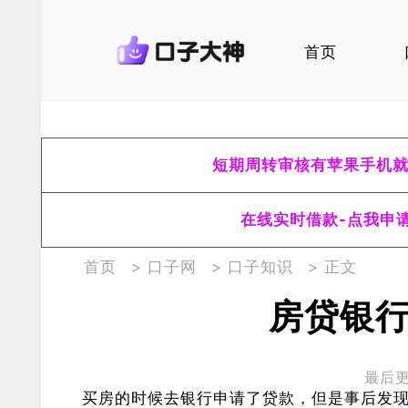
首页
短期周转审核有苹果手机
在线实时借款-点我申
首页
>
口子网
>
口子知识
> 正文
房贷银
最后更新
买房的时候去银行申请了贷款，但是事后发