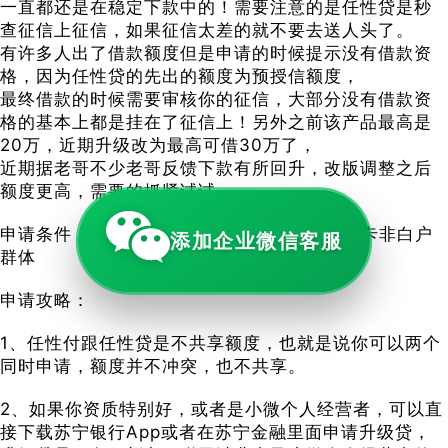
一直都还是在稳定下款中的！需要注意的是任性贷是秒
查征信上征信，如果征信太差的就不要去送人头了。
有许多人出了借款额度但是申请的时候提示没有借款资
格，因为任性贷的先出的额度为预授信额度，
最终借款的时候需要审核你的征信，大部分没有借款资
格的基本上都是挂在了征信上！另外之前该产品最高是
20万，近期升级改为最高可借30万了，
近期据老哥不少老哥反馈下款有所回升，改版调整之后
额度更高，需要的抓紧试试
申请条件：22-60周岁，征信良好，持有信用卡非白户
添加企业微信客服
群体
申请攻略：
1、任性付跟任性贷是不共享额度，也就是说你可以两个
同时申请，额度并不冲突，也不共享。
2、如果你资质特别好，或者是小微个人经营者，可以直
接下载苏宁银行App或者在苏宁金融里面申请升级贷，