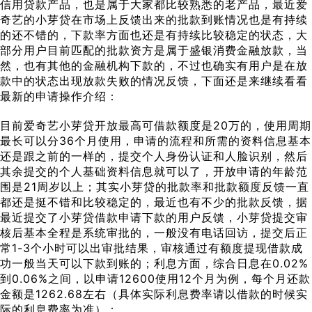
信用贷款产品，也是属于大家都比较熟悉的老产品，最近爱
奇艺的小芽贷在市场上反馈出来的批款到账情况也是有持续
的还不错的，下款率方面也还是有持续比较稳定的状态，大
部分用户目前匹配的批款资方是属于盛银消费金融放款，当
然，也有其他的金融机构下款的，不过也确实有用户是在放
款中的状态出现放款失败的情况反馈，下面还是来继续看看
最新的申请操作介绍：
目前爱奇艺小芽贷开放最高可借款额度是20万的，使用周期
最长可以分36个月使用，申请的流程和所需的资料信息基本
还是跟之前的一样的，提交个人身份认证和人脸识别，然后
其余提交的个人基础资料信息就可以了，开放申请的年龄范
围是21周岁以上；其实小芽贷的批款率和批款额度反馈一直
都还是挺不错和比较稳定的，最近也有不少的批款反馈，据
最近提交了小芽贷借款申请下款的用户反馈，小芽贷提交审
核后基本全程是系统审批的，一般没有电话回访，提交后正
常1-3个小时可以出审批结果，审核通过有额度提现借款成
功一般当天可以下款到账的；利息方面，综合日息在0.02%
到0.06%之间，以申请12600使用12个月为例，每个月还款
金额是1262.68左右（具体实际利息费率请以借款的时候实
际的利息费率为准）；