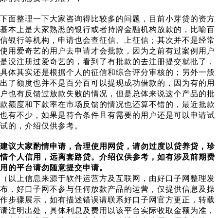
下面整理一下大家咨询得比较多的问题，目前小芽贷的资方
基本上是大家熟悉的银行或者持牌金融机构放款的，比喻百
信银行等机构，申请也会查征信、上征信；其次并不是经常
使用爱奇艺的用户去申请才会批款，因为之前有过案例用户
是没注册过爱奇艺的，看到了有批款的去注册提交就批了，
具体其实还是根据个人的征信和综合评分审核的；另外一般
出了额度也并不是百分百可以提现成功借款的，因为有的用
户也有反馈过放款失败的情况，但是总体来说这个产品的批
款额度和下款率在市场反馈的情况也还算不错的，最近批款
也有不少，如果是符合条件且有需要的用户还是可以申请试
试的，介绍仅供参考。
建议大家酌情申请，合理使用网贷，请勿过度以贷养贷，珍
惜个人信用，远离套路贷。介绍仅供参考，如有涉及前期费
用的平台请勿随意提交申请。
（以上信息来源于软件运营方及互联网，由好口子网整理发
布，好口子网不参与任何放款产品的运营，仅提供信息及操
作步骤展示，如有描述错误请联系好口子网官方更正，转载
请注明出处，具体利息及费用以该平台实际收取金额为准，