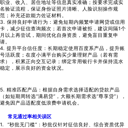
职业、收入、居住地址等信息真实准确；按要求完成实
名验证流程，保证身份证照片清晰、人脸识别操作规
范；补充还款能力佐证材料。
3. 保持良好申请行为：避免短期内频繁申请网贷或信用
卡，减少征信查询频次；若首次申请被拒，建议间隔1个
月以上再尝试，期间优化自身资质，避免盲目重复申
请。
4. 提升平台信任度：长期稳定使用百度系产品，提升账
号活跃度；在度小满平台购买少量理财产品（若有需
求），积累正向交互记录；绑定常用银行卡并保持流水
稳定，展示良好的资金状况。
5. 精准匹配产品：根据自身需求选择适配的贷款产品
（如短期周转选“满易贷”，大额长期需求选“尊享贷”），
避免因产品适配度低浪费申请机会。
常见通过率相关误区
1. “秒批无门槛”：秒批仅针对征信良好、综合资质优异