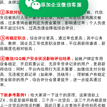
跃、未绑定支付方式的用户，几乎无法获得邀请。
添加企业微信客服
②系统对征信记录要求严格，
无当前逾期、无呆账、代偿、
失信被执行人等严重不良记录。同时，对征信查询频次敏
感，过多查询会被判定为资金紧张，影响通过率；个人负债
率不超过50%，过高负债会降低综合评分。
③有稳定职业，
综合评分更高，通过率也更高；其中公务
员、教师、国企员工等优质职业群体，不仅易获得邀请，获
批额度也相对较高；
④微信/QQ账户安全状况影响评估结果，
如账户绑定常用
设备稳定、开启双重认证、无异常登录记录的用户，更易获
得信任；同时，平台内信用行为至关重要，如微信支付分较
高、无违规交易记录（如刷单、洗钱等）、理财账户有稳定
资金留存的用户，综合评分会显著提升，进一步提高通过
率。
下款参考案例1：
给大家讲一下这个的原理。这家借款上
ZX，但是是循环额度，三个月一次贷后，这三个月内都是按
上一次贷后的情况判断。因此只要上次查询不是特别恶劣都