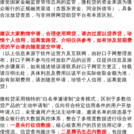
接受国家金融监督管理总局的监管，微粒贷的资金来源为微
众银行的正规融资渠道（含股东资金、同业拆借等），具备
合法放贷资质，与非持牌网贷助贷平台有本质区别。
建议大家酌情申请，合理使用网贷，请勿过度以贷养贷，珍
惜个人信用，远离套路贷。介绍仅供参考，如有涉及前期费
用的平台请勿随意提交申请。
（以上信息来源于软件运营方及互联网，由好口子网整理发
布，好口子网不参与任何放款产品的运营，仅提供信息及操
作步骤展示，如有描述错误请联系好口子网官方更正，转载
请注明出处，具体利息及费用以该平台实际收取金额为准，
如有前期费用，请勿随意申请，珍惜个人信用，远离套路
贷）
微粒贷采用独特的“白名单邀请制”业务模式，区别于多数信
贷产品的“主动申请制”，仅向符合特定信用条件的用户开放
申请入口，未受邀用户无法主动申请。邀请名单的筛选基于
微众银行的大数据风控体系，整合了多维度数据进行综合评
估：
一是央行征信数据，
核心核查用户的历史信用记录、负
债情况、信贷查询频次等；
二是腾讯生态内数据
，包括微