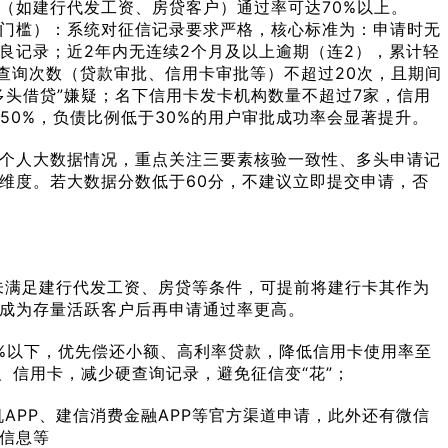
（如建行代发工资、房贷客户）通过率可达70%以上。
门槛）：系统对征信记录要求严格，核心标准为：申请时无
良记录；近2年内无连续2个月及以上逾期（连2），累计轻
硬查询次数（贷款审批、信用卡审批等）不超过20次，且期间
多头借贷”嫌疑；名下信用卡发卡机构数量不超过7家，信用
50%，负债比例低于30%的用户审批成功率会显著提升。
个人大数据情况，重点关注三要素核验一致性、多头申请记
维度。若大数据分数低于60分，不建议立即提交申请，否
未满足建行代发工资、房贷等条件，可提前将建行卡其作为
成为存量活跃客户后再申请通过率更高。
%以下，优先偿还小额、高利率贷款，降低信用卡使用率至
贷、信用卡，减少硬查询记录，避免征信变“花”；
APP、建信消费金融APP等官方渠道申请，此外还有微信
信息等