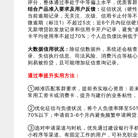
评分，整体通过率处于中等偏上水平，优质客群
结合产品准入要求及用户反馈：
征信状况（硬性
当前逾期记录，无关注、次级、信用卡止付等不
微逾期（标注1）不超过5次；近6个月内征信
无新增贷款发放记录和信用卡开户记录，避免“
卡平均使用率不超过70%；个人总负债比例低于
大数据信用状况：
除征信数据外，系统还会核查
录、失信执行信息、司法风险、消费污点等核心
则易被拒贷，且可能增加征信查询记录。
通过率提升实用方法：
①精准匹配客群要求，提前夯实核心资质：若
常用工资卡或消费卡，提升与建行的业务粘性，
②优化征信与负债状况，将个人负债率降至50
70%以下；申请前3-6个月内避免频繁申请网
③选对申请渠道与时机，优先通过建设银行手机
小程序等渠道。有固定工作的用户，可补充职业