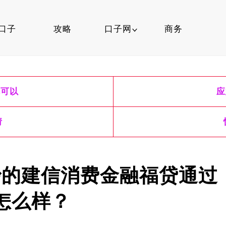
口子
攻略
口子网
商务
口子行情
就可以
应
信用卡
口子知识
请
炒的建信消费金融福贷通过
怎么样？