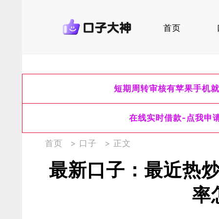
首页
短期周转审核有苹果手机
在线实时借款-点我申
首页
>
口子
> 正文
最新口子：最近热
率