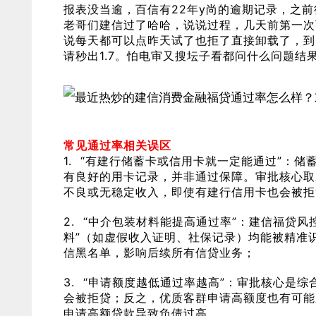
报表没当逾，百信有22年y尚的逾期记录，之
老哥们建信过了哈哈，说说过程，几天前第一次
说每天都可以点昨天试了也拒了直接卸载了，到
请秒出1.7。怕电审又搜坛子看都问什么问题结
常见通过率相关误区
1. “有建行储蓄卡或信用卡就一定能通过”：
有良好的用卡记录，并非通过保障。审批核心取
不良或无稳定收入，即使有建行信用卡也会被拒
2. “中介包装材料能提高通过率”：建信福贷
料”（如虚假收入证明、社保记录）均能被精准
信黑名单，影响后续所有信贷业务；
3. “申请额度越低通过率越高”：审批核心是
会被拒贷；反之，优质客群申请高额度也有可能
申请高额贷款导致负债过高。