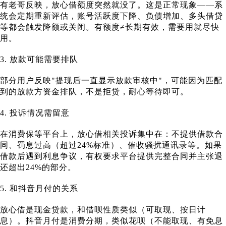
有老哥反映，放心借额度突然就没了。这是正常现象——系
统会定期重新评估，账号活跃度下降、负债增加、多头借贷
等都会触发降额或关闭。有额度≠长期有效，需要用就尽快
用。
3. 放款可能需要排队
部分用户反映"提现后一直显示放款审核中"，可能因为匹配
到的放款方资金排队，不是拒贷，耐心等待即可。
4. 投诉情况需留意
在消费保等平台上，放心借相关投诉集中在：不提供借款合
同、罚息过高（超过24%标准）、催收骚扰通讯录等。如果
借款后遇到利息争议，有权要求平台提供完整合同并主张退
还超出24%的部分。
5. 和抖音月付的关系
放心借是现金贷款，和借呗性质类似（可取现、按日计
息）。抖音月付是消费分期，类似花呗（不能取现、有免息