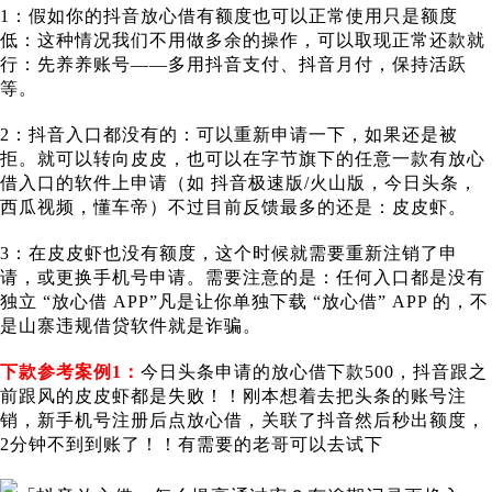
1：假如你的抖音放心借有额度也可以正常使用只是额度
低：这种情况我们不用做多余的操作，可以取现正常还款就
行：先养养账号——多用抖音支付、抖音月付，保持活跃
等。
2：抖音入口都没有的：可以重新申请一下，如果还是被
拒。就可以转向皮皮，也可以在字节旗下的任意一款有放心
借入口的软件上申请（如 抖音极速版/火山版，今日头条，
西瓜视频，懂车帝）不过目前反馈最多的还是：皮皮虾。
3：在皮皮虾也没有额度，这个时候就需要重新注销了申
请，或更换手机号申请。需要注意的是：任何入口都是没有
独立 “放心借 APP”凡是让你单独下载 “放心借” APP 的，不
是山寨违规借贷软件就是诈骗。
下款参考案例1：
今日头条申请的放心借下款500，抖音跟之
前跟风的皮皮虾都是失败！！刚本想着去把头条的账号注
销，新手机号注册后点放心借，关联了抖音然后秒出额度，
2分钟不到到账了！！有需要的老哥可以去试下