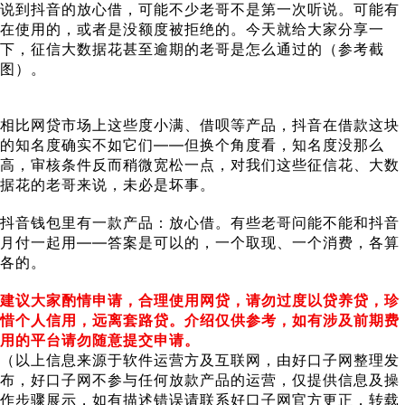
说到抖音的放心借，可能不少老哥不是第一次听说。可能有
在使用的，或者是没额度被拒绝的。今天就给大家分享一
下，征信大数据花甚至逾期的老哥是怎么通过的（参考截
图）。
相比网贷市场上这些度小满、借呗等产品，抖音在借款这块
的知名度确实不如它们——但换个角度看，知名度没那么
高，审核条件反而稍微宽松一点，对我们这些征信花、大数
据花的老哥来说，未必是坏事。
抖音钱包里有一款产品：放心借。有些老哥问能不能和抖音
月付一起用——答案是可以的，一个取现、一个消费，各算
各的。
建议大家酌情申请，合理使用网贷，请勿过度以贷养贷，珍
惜个人信用，远离套路贷。介绍仅供参考，如有涉及前期费
用的平台请勿随意提交申请。
（以上信息来源于软件运营方及互联网，由好口子网整理发
布，好口子网不参与任何放款产品的运营，仅提供信息及操
作步骤展示，如有描述错误请联系好口子网官方更正，转载