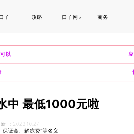
口子
攻略
口子网
商务
口子行情
就可以
应
信用卡
口子知识
请
中 最低1000元啦
 ：2023.10.27
、保证金、解冻费”等名义