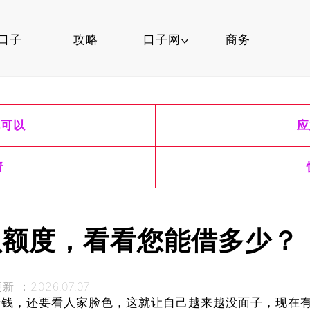
口子
攻略
口子网
商务
口子行情
就可以
应
信用卡
口子知识
请
呗额度，看看您能借多少？
 ：2026.07.07
借钱，还要看人家脸色，这就让自己越来越没面子，现在