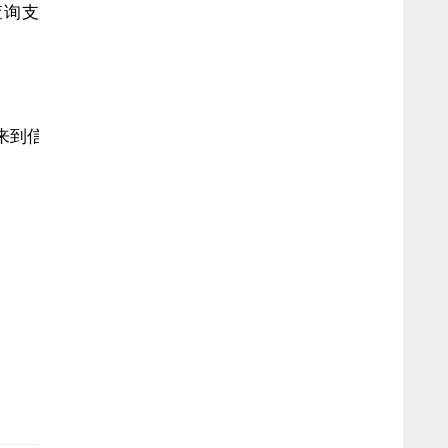
查询支付宝借呗额度的方法。
来到信用贷（原借呗）页面即可看到当前【借呗额度】值。
0
286