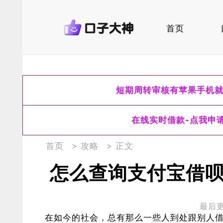
首页
短期周转审核有苹果手机
在线实时借款-点我申
首页
>
攻略
> 正文
怎么查询支付宝借
最后更新
在如今的社会，总有那么一些人到处跟别人