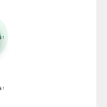
骗！
骗！