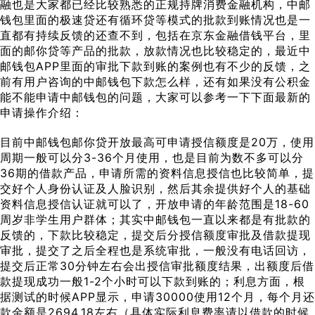
融也是大家都已经比较熟悉的正规持牌消费金融机构，中邮
钱包里面的极速贷还有循环贷等模式的批款到账情况也是一
直都有持续反馈的还查不到，包括在京东金融借钱平台，里
面的邮你贷等产品的批款，放款情况也比较稳定的，最近中
邮钱包APP里面的审批下款到账的案例也有不少的反馈，之
前有用户咨询的中邮钱包下款怎么样，还有如果没有公积金
能不能申请中邮钱包的问题，大家可以参考一下下面最新的
申请操作介绍：
目前中邮钱包邮你贷开放最高可申请授信额度是20万，使用
周期一般可以分3-36个月使用，也是目前为数不多可以分
36期的借款产品，申请所需的资料信息授信也比较简单，提
交好个人身份认证及人脸识别，然后其余提供好个人的基础
资料信息授信认证就可以了，开放申请的年龄范围是18-60
周岁非学生用户群体；其实中邮钱包一直以来都是有批款的
反馈的，下款比较稳定，提交后分授信额度审批及借款提现
审批，提交了之后全程也是系统审批，一般没有电话回访，
提交后正常30分钟左右会出授信审批额度结果，出额度后借
款提现成功一般1-2个小时可以下款到账的；利息方面，根
据测试的时候APP显示，申请30000使用12个月，每个月还
款金额是2694.18左右（具体实际利息费率请以借款的时候